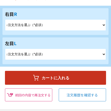
右目
R
左目
L
注文履歴を確認する
前回の内容で再注文する