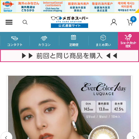
0
コンタクト
カラコン
定期便
まとめ買い