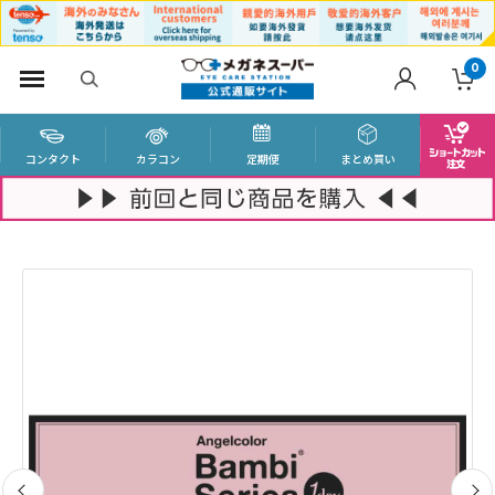
0
コンタクト
カラコン
定期便
まとめ買い