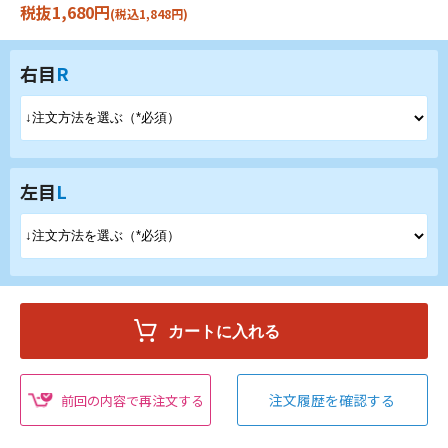
税抜1,680円
(税込1,848円)
右目
R
左目
L
注文履歴を確認する
前回の内容で再注文する