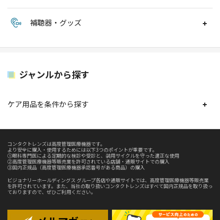
補聴器・グッズ
ジャンルから探す
ケア用品を条件から探す
コンタクトレンズは高度管理医療機器です。
より安全に購入・使用するためには以下3つのポイントが重要です。
①眼科専門医による定期的な検診や受診と、装用サイクルを守った適正な使用
②高度管理医療機器等販売業を許可されている店舗・通販サイトでの購入
③国内正規品（高度管理医療機器承認番号がある商品）の購入
ビジョナリーホールディングス グループ各店や通販サイトでは、高度管理医療機器等販売業
を許可されています。また、当社の取り扱いコンタクトレンズはすべて国内正規品を取り扱っ
ておりますので、ぜひご利用ください。