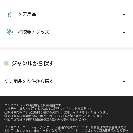
ケア用品
補聴器・グッズ
ジャンルから探す
ケア用品を条件から探す
コンタクトレンズは高度管理医療機器です。
より安全に購入・使用するためには以下3つのポイントが重要です。
①眼科専門医による定期的な検診や受診と、装用サイクルを守った適正な使用
②高度管理医療機器等販売業を許可されている店舗・通販サイトでの購入
③国内正規品（高度管理医療機器承認番号がある商品）の購入
ビジョナリーホールディングス グループ各店や通販サイトでは、高度管理医療機器等販売業
を許可されています。また、当社の取り扱いコンタクトレンズはすべて国内正規品を取り扱っ