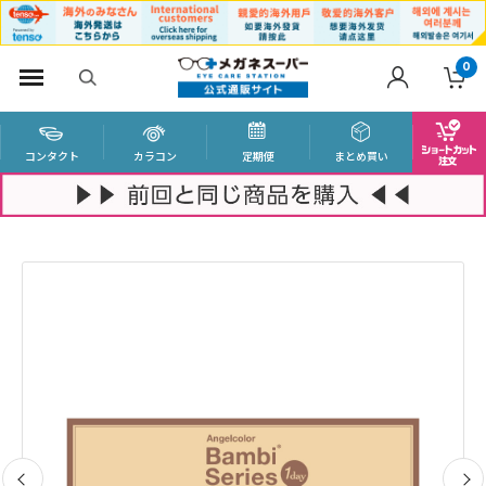
0
コンタクト
カラコン
定期便
まとめ買い