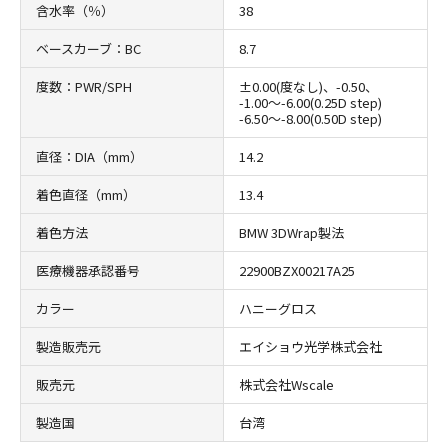
含水率（％）
38
ベースカーブ：BC
8.7
度数：PWR/SPH
±0.00(度なし)、-0.50、
-1.00～-6.00(0.25D step)
-6.50～-8.00(0.50D step)
直径：DIA（mm）
14.2
着色直径（mm）
13.4
着色方法
BMW 3DWrap製法
医療機器承認番号
22900BZX00217A25
カラー
ハニーグロス
製造販売元
エイショウ光学株式会社
販売元
株式会社Wscale
製造国
台湾