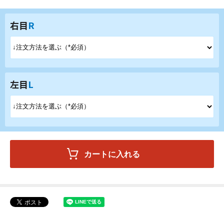
右目
R
左目
L