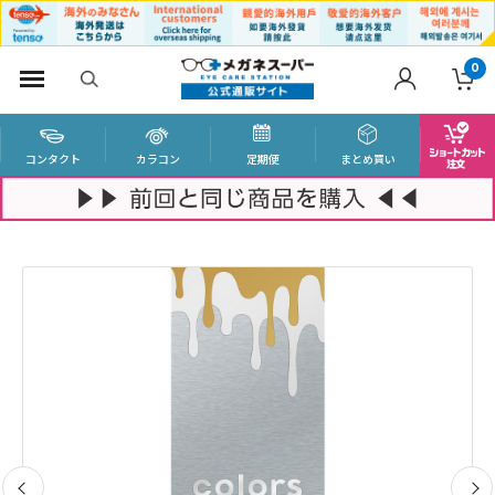
0
コンタクト
カラコン
定期便
まとめ買い