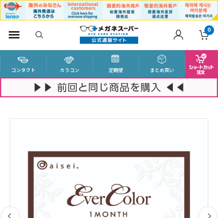
0
コンタクト
カラコン
定期便
まとめ買い