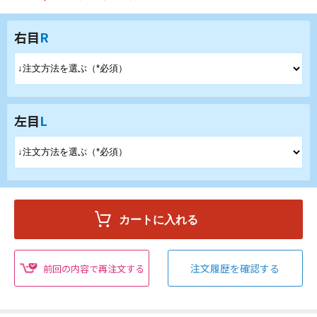
右目
R
左目
L
注文履歴を確認する
前回の内容で再注文する