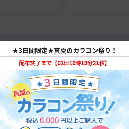
★3日間限定★真夏のカラコン祭り！
配布終了まで【
02日16時18分20秒
】
グ ～2025年編～
3
4