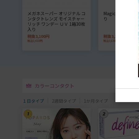
メガネスーパー オリジナル コ
Magic マジック 1
ンタクトレンズ モイスチャー
り
リッチ ワンデー ＵＶ 1箱30枚
入り
税抜3,100円
税抜3,300円
税込3,410円
税込3,630円
カラーコンタクト
１日タイプ
2週間タイプ
1か月タイプ
1
2