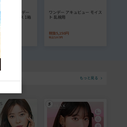
yPure（ワンデー
ワンデー アキュビュー モイス
るおいプラス 1箱
ト 乱視用
シード]
税抜5,150円
税込5,665円
もっと見る
5