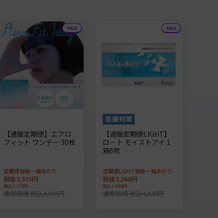
【通販定期便】エアロ
【通販定期便LIGHT】
フィット ワンデー 30枚
ロート モイストアイ 1
箱6枚
定期便価格一箱あたり
定期便LIGHT価格一箱あたり
税抜2,975円
税抜3,360円
税込3,272円
税込3,696円
通常価格 税込4,675円
通常価格 税込4,620円