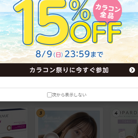
day 30枚入
ワンデー アキュビュー オアシ
シード 1da
ス 1箱30枚
ピュア） う
32枚入り[
税抜5,400円
税抜3,100円
税込5,940円
税込3,410円
次から表示しない
3
4