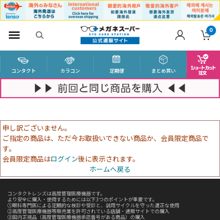
0
コンタクト
カラコン
定期便
まとめ買い
申し訳ございません。
ご指定の商品は、ただ今お取扱いできない商品か、会員限定商品で
す。
会員限定商品は
ログイン
後に表示されます。
ホームへ戻る
コンタクトレンズは高度管理医療機器です。
より安全に購入・使用するためには以下3つのポイントが重要です。
①眼科専門医による定期的な検診や受診と、装用サイクルを守った適正な使用
②高度管理医療機器等販売業を許可されている店舗・通販サイトでの購入
③国内正規品（高度管理医療機器承認番号がある商品）の購入