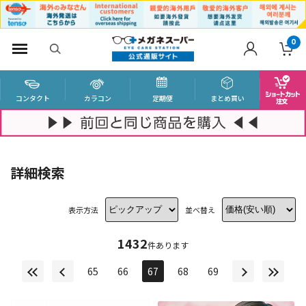
0
コンタクト
カラコン
定期便
まとめ買い
詳細検索
表示方法
並べ替え
1432
件あります
65
66
67
68
69