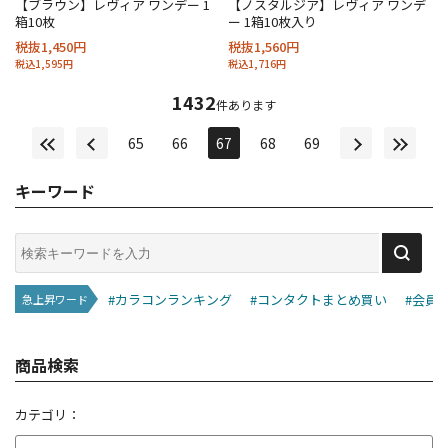
【ブラウン】レヴィア ワンデー 1
【ノスタルジア】レヴィア ワンデ
箱10枚
ー 1箱10枚入り
税抜1,450円
税抜1,560円
税込1,595円
税込1,716円
1432
件あります
65
66
67
68
69
キーワード
#カラコンランキング
#コンタクトまとめ買い
#会員
急上昇ワード
商品検索
カテゴリ：