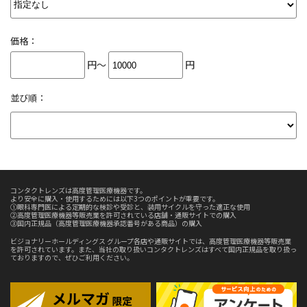
価格：
円～
円
並び順：
コンタクトレンズは高度管理医療機器です。
より安全に購入・使用するためには以下3つのポイントが重要です。
①眼科専門医による定期的な検診や受診と、装用サイクルを守った適正な使用
②高度管理医療機器等販売業を許可されている店舗・通販サイトでの購入
③国内正規品（高度管理医療機器承認番号がある商品）の購入
ビジョナリーホールディングス グループ各店や通販サイトでは、高度管理医療機器等販売業
を許可されています。また、当社の取り扱いコンタクトレンズはすべて国内正規品を取り扱っ
ておりますので、ぜひご利用ください。