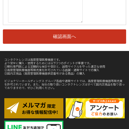
コンタクトレンズは高度管理医療機器です。
より安全に購入・使用するためには以下3つのポイントが重要です。
①眼科専門医による定期的な検診や受診と、装用サイクルを守った適正な使用
②高度管理医療機器等販売業を許可されている店舗・通販サイトでの購入
③国内正規品（高度管理医療機器承認番号がある商品）の購入
ビジョナリーホールディングス グループ各店や通販サイトでは、高度管理医療機器等販売業
を許可されています。また、当社の取り扱いコンタクトレンズはすべて国内正規品を取り扱っ
ておりますので、ぜひご利用ください。