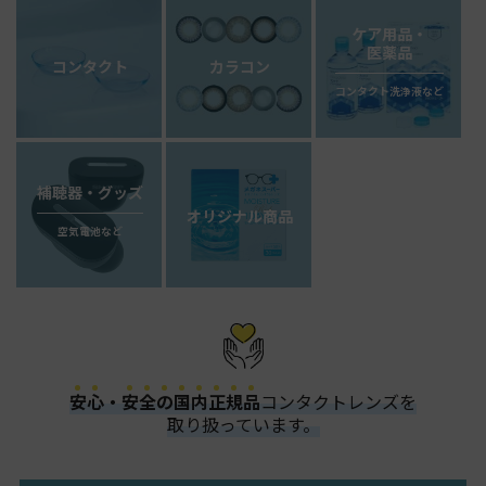
ケア用品・
医薬品
コンタクト
カラコン
コンタクト洗浄液など
補聴器・グッズ
オリジナル商品
空気電池など
安
心
・
安
全
の
国
内
正
規
品
コンタクトレンズを
取り扱っています。