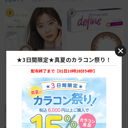
1
2
★3日間限定★真夏のカラコン祭り！
【デートトパーズ】トパーズ 1
【ヴィヴィッドスタイル】ワ
配布終了まで【
01日10時26分53秒
】
箱10枚入り
ンデーアキュビューディファイ
ンモイスト30枚
税抜1,600円
税抜4,800円
税込1,760円
税込5,280円
3
4