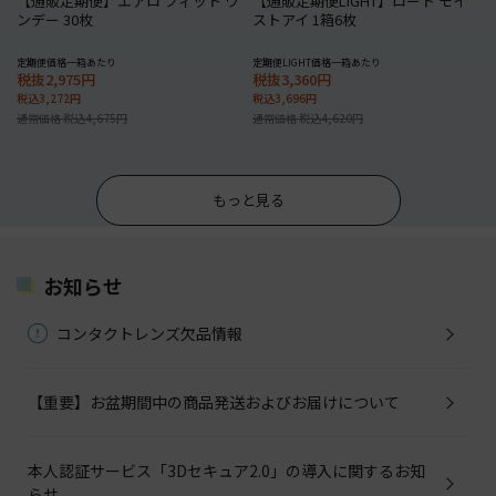
【通販定期便】エアロ フィット ワ
【通販定期便LIGHT】ロート モイ
ンデー 30枚
ストアイ 1箱6枚
定期便価格一箱あたり
定期便LIGHT価格一箱あたり
税抜2,975円
税抜3,360円
税込3,272円
税込3,696円
通常価格 税込4,675円
通常価格 税込4,620円
もっと見る
お知らせ
コンタクトレンズ欠品情報
【重要】お盆期間中の商品発送およびお届けについて
本人認証サービス「3Dセキュア2.0」の導入に関するお知
らせ