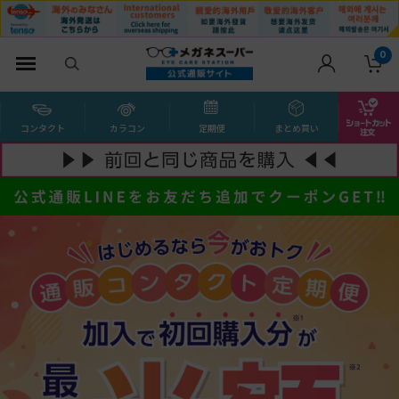
0
コンタクト
カラコン
定期便
まとめ買い