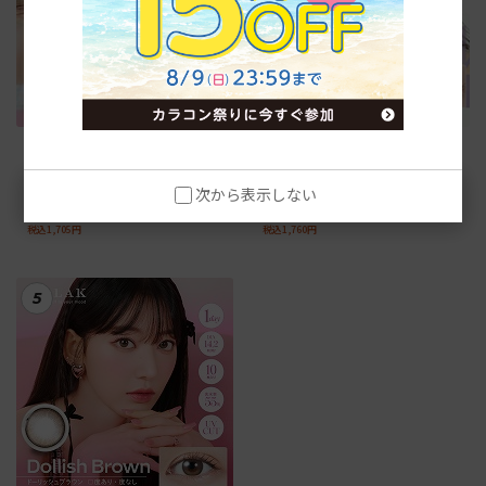
【ベイビーブラウン】ゆうこ
【デートトパーズ】トパーズ
すプロデュース チューズミー
トーリック ワンデー【-0.75】
ワンデー10枚
10枚
次から表示しない
税抜1,550円
税抜1,600円
税込1,705円
税込1,760円
5