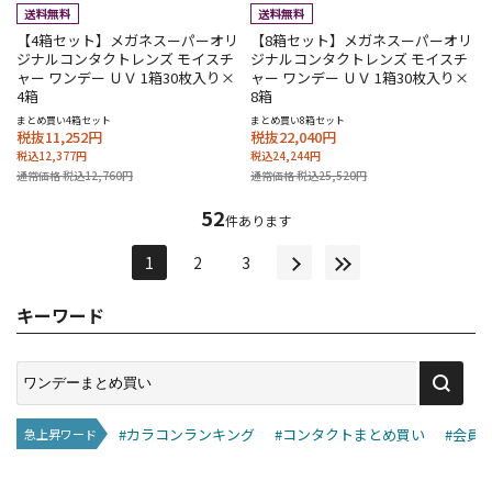
【4箱セット】メガネスーパーオリ
【8箱セット】メガネスーパーオリ
ジナルコンタクトレンズ モイスチ
ジナルコンタクトレンズ モイスチ
ャー ワンデー ＵＶ 1箱30枚入り×
ャー ワンデー ＵＶ 1箱30枚入り×
4箱
8箱
まとめ買い4箱セット
まとめ買い8箱セット
税抜11,252円
税抜22,040円
税込12,377円
税込24,244円
通常価格 税込12,760円
通常価格 税込25,520円
52
件あります
1
2
3
キーワード
#カラコンランキング
#コンタクトまとめ買い
#会員
急上昇ワード