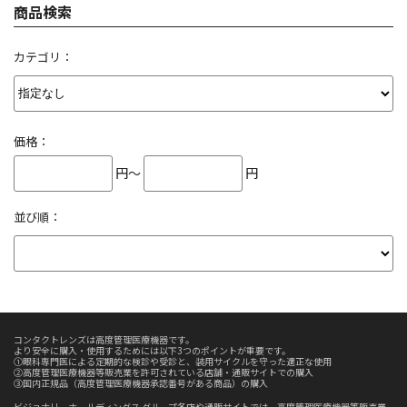
商品検索
カテゴリ：
価格：
円～
円
並び順：
コンタクトレンズは高度管理医療機器です。
より安全に購入・使用するためには以下3つのポイントが重要です。
①眼科専門医による定期的な検診や受診と、装用サイクルを守った適正な使用
②高度管理医療機器等販売業を許可されている店舗・通販サイトでの購入
③国内正規品（高度管理医療機器承認番号がある商品）の購入
ビジョナリーホールディングス グループ各店や通販サイトでは、高度管理医療機器等販売業