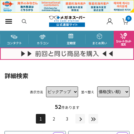
0
コンタクト
カラコン
定期便
まとめ買い
詳細検索
表示方法
並べ替え
52
件あります
1
2
3