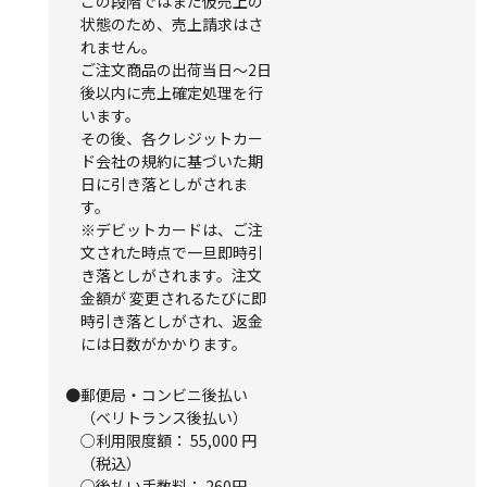
この段階ではまだ仮売上の
状態のため、売上請求はさ
れません。
ご注文商品の出荷当日～2日
後以内に売上確定処理を行
います。
その後、各クレジットカー
ド会社の規約に基づいた期
日に引き落としがされま
す。
※デビットカードは、ご注
文された時点で一旦即時引
き落としがされます。注文
金額が 変更されるたびに即
時引き落としがされ、返金
には日数がかかります。
●郵便局・コンビニ後払い
（ベリトランス後払い）
○利用限度額： 55,000 円
（税込）
○後払い手数料： 260円