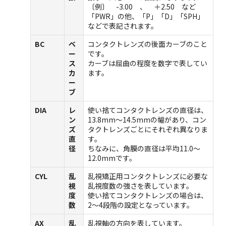
〔例〕 -3.00 、 ＋2.50 など
「PWR」の他、「P」「D」「SPH」
などで表記されます。
BC
ベ
コンタクトレンズの後面カーブのこと
ー
です。
ス
カーブは屈曲の程度を数字で表してい
カ
ます。
ー
ブ
DIA
レ
使い捨てコンタクトレンズの直径は、
ン
13.8mm～14.5mmの幅があり、コン
ズ
タクトレンズごとにそれぞれ異なりま
直
す。
径
ちなみに、角膜の直径は平均11.0～
12.0mmです。
CYL
乱
乱視矯正用コンタクトレンズに必要な
視
乱視度数の強さを表しています。
度
使い捨てコンタクトレンズの場合は、
数
2～4段階の設定となっています。
AX
乱
乱視軸の方向を表しています。