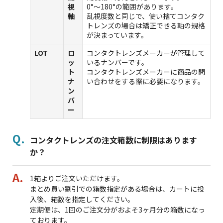
視
0°～180°の範囲があります。
軸
乱視度数と同じで、使い捨てコンタク
トレンズの場合は矯正できる軸の規格
が決まっています。
LOT
ロ
コンタクトレンズメーカーが管理して
ッ
いるナンバーです。
ト
コンタクトレンズメーカーに商品の問
ナ
い合わせをする際に必要になります。
ン
バ
ー
コンタクトレンズの注文箱数に制限はあります
か？
1箱より
ご注文いただけます。
まとめ買い割引での箱数指定がある場合は、カートに投
入後、箱数を指定してください。
定期便は、1回のご注文分がおよそ3ヶ月分の箱数になっ
ております。