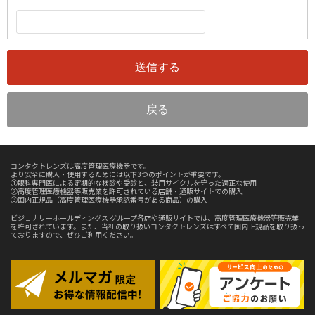
コンタクトレンズは高度管理医療機器です。
より安全に購入・使用するためには以下3つのポイントが重要です。
①眼科専門医による定期的な検診や受診と、装用サイクルを守った適正な使用
②高度管理医療機器等販売業を許可されている店舗・通販サイトでの購入
③国内正規品（高度管理医療機器承認番号がある商品）の購入
ビジョナリーホールディングス グループ各店や通販サイトでは、高度管理医療機器等販売業
を許可されています。また、当社の取り扱いコンタクトレンズはすべて国内正規品を取り扱っ
ておりますので、ぜひご利用ください。