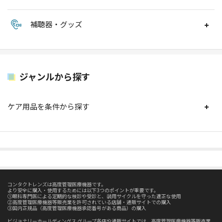
補聴器・グッズ
ジャンルから探す
ケア用品を条件から探す
コンタクトレンズは高度管理医療機器です。
より安全に購入・使用するためには以下3つのポイントが重要です。
①眼科専門医による定期的な検診や受診と、装用サイクルを守った適正な使用
②高度管理医療機器等販売業を許可されている店舗・通販サイトでの購入
③国内正規品（高度管理医療機器承認番号がある商品）の購入
ビジョナリーホールディングス グループ各店や通販サイトでは、高度管理医療機器等販売業