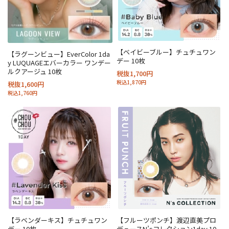
【ベイビーブルー】チュチュワン
【ラグーンビュー】EverColor 1da
デー 10枚
y LUQUAGEエバーカラー ワンデー
ルクアージュ 10枚
税抜1,700円
税込1,870円
税抜1,600円
税込1,760円
【ラベンダーキス】チュチュワン
【フルーツポンチ】渡辺直美プロ
デー 10枚
デュースN’sコレクション1day 10