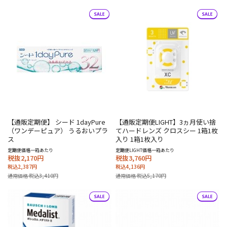
【通販定期便】 シード 1dayPure
【通販定期便LIGHT】3ヵ月使い捨
（ワンデーピュア） うるおいプラ
てハードレンズ クロスシー 1箱1枚
ス
入り 1箱1枚入り
定期便価格一箱あたり
定期便LIGHT価格一箱あたり
税抜2,170円
税抜3,760円
税込2,387円
税込4,136円
通常価格 税込3,410円
通常価格 税込5,170円