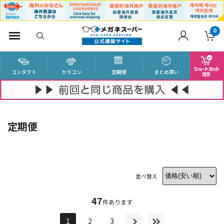
0
コンタクト
カラコン
定期便
まとめ買い
定期便
並べ替え
47
件あります
1
2
3