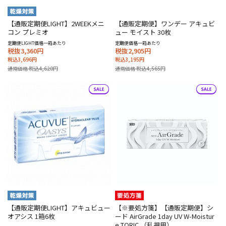
【通販定期便LIGHT】2WEEKメニ
【通販定期便】ワンデー アキュビ
コン プレミオ
ュー モイスト 30枚
定期便LIGHT価格一箱あたり
定期便価格一箱あたり
税抜3,360円
税抜2,905円
税込3,696円
税込3,195円
通常価格 税込4,620円
通常価格 税込4,565円
【通販定期便LIGHT】アキュビュー
【※要処方箋】【通販定期便】シ
オアシス 1箱6枚
ード AirGrade 1day UV W-Moistur
e TORIC （乱視用）