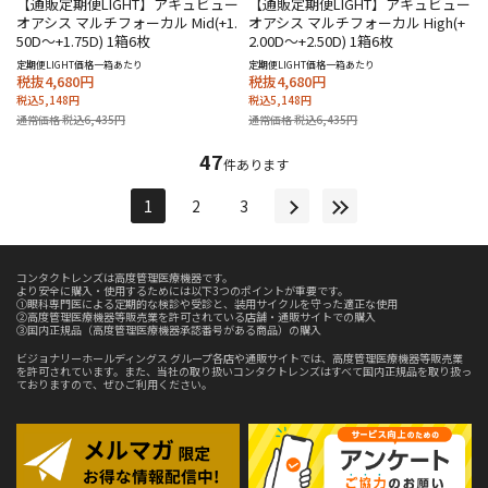
【通販定期便LIGHT】アキュビュー
【通販定期便LIGHT】アキュビュー
オアシス マルチフォーカル Mid(+1.
オアシス マルチフォーカル High(+
50D～+1.75D) 1箱6枚
2.00D～+2.50D) 1箱6枚
定期便LIGHT価格一箱あたり
定期便LIGHT価格一箱あたり
税抜4,680円
税抜4,680円
税込5,148円
税込5,148円
通常価格 税込6,435円
通常価格 税込6,435円
47
件あります
1
2
3
コンタクトレンズは高度管理医療機器です。
より安全に購入・使用するためには以下3つのポイントが重要です。
①眼科専門医による定期的な検診や受診と、装用サイクルを守った適正な使用
②高度管理医療機器等販売業を許可されている店舗・通販サイトでの購入
③国内正規品（高度管理医療機器承認番号がある商品）の購入
ビジョナリーホールディングス グループ各店や通販サイトでは、高度管理医療機器等販売業
を許可されています。また、当社の取り扱いコンタクトレンズはすべて国内正規品を取り扱っ
ておりますので、ぜひご利用ください。