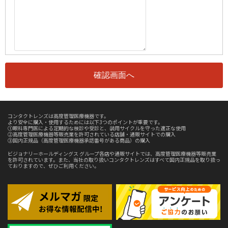
コンタクトレンズは高度管理医療機器です。
より安全に購入・使用するためには以下3つのポイントが重要です。
①眼科専門医による定期的な検診や受診と、装用サイクルを守った適正な使用
②高度管理医療機器等販売業を許可されている店舗・通販サイトでの購入
③国内正規品（高度管理医療機器承認番号がある商品）の購入
ビジョナリーホールディングス グループ各店や通販サイトでは、高度管理医療機器等販売業
を許可されています。また、当社の取り扱いコンタクトレンズはすべて国内正規品を取り扱っ
ておりますので、ぜひご利用ください。