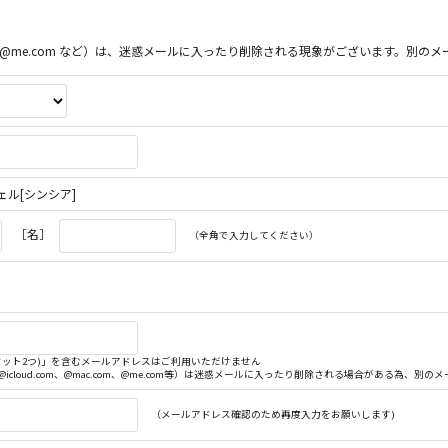
ac.com、@me.com など）は、迷惑メールに入ったり削除される現象がございます。
ル[シンシア]
［名］
（全角で入力してください）
. (ドット2つ)」を含むメールアドレスはご利用いただけません
（@icloud.com、@mac.com、@me.com等）は迷惑メールに入ったり削除される場合がある為、
（メールアドレス確認のため再度入力をお願いします)