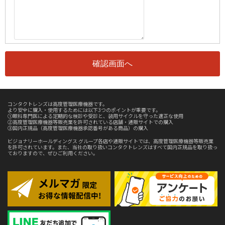
コンタクトレンズは高度管理医療機器です。
より安全に購入・使用するためには以下3つのポイントが重要です。
①眼科専門医による定期的な検診や受診と、装用サイクルを守った適正な使用
②高度管理医療機器等販売業を許可されている店舗・通販サイトでの購入
③国内正規品（高度管理医療機器承認番号がある商品）の購入
ビジョナリーホールディングス グループ各店や通販サイトでは、高度管理医療機器等販売業
を許可されています。また、当社の取り扱いコンタクトレンズはすべて国内正規品を取り扱っ
ておりますので、ぜひご利用ください。