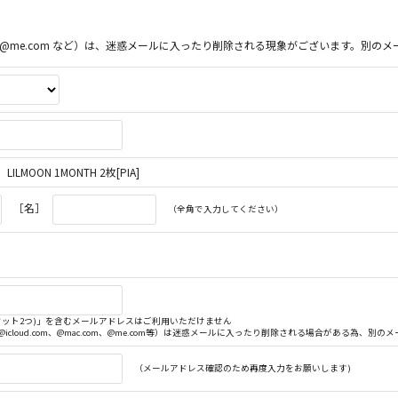
ac.com、@me.com など）は、迷惑メールに入ったり削除される現象がございます。
OON 1MONTH 2枚[PIA]
［名］
（全角で入力してください）
. (ドット2つ)」を含むメールアドレスはご利用いただけません
（@icloud.com、@mac.com、@me.com等）は迷惑メールに入ったり削除される場合がある為、
（メールアドレス確認のため再度入力をお願いします)