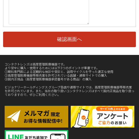
コンタクトレンズは高度管理医療機器です。
より安全に購入・使用するためには以下3つのポイントが重要です。
①眼科専門医による定期的な検診や受診と、装用サイクルを守った適正な使用
②高度管理医療機器等販売業を許可されている店舗・通販サイトでの購入
③国内正規品（高度管理医療機器承認番号がある商品）の購入
ビジョナリーホールディングス グループ各店や通販サイトでは、高度管理医療機器等販売業
を許可されています。また、当社の取り扱いコンタクトレンズはすべて国内正規品を取り扱っ
ておりますので、ぜひご利用ください。