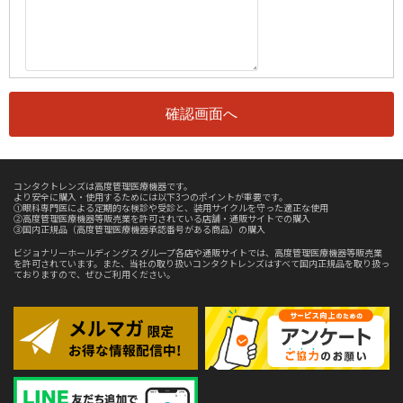
コンタクトレンズは高度管理医療機器です。
より安全に購入・使用するためには以下3つのポイントが重要です。
①眼科専門医による定期的な検診や受診と、装用サイクルを守った適正な使用
②高度管理医療機器等販売業を許可されている店舗・通販サイトでの購入
③国内正規品（高度管理医療機器承認番号がある商品）の購入
ビジョナリーホールディングス グループ各店や通販サイトでは、高度管理医療機器等販売業
を許可されています。また、当社の取り扱いコンタクトレンズはすべて国内正規品を取り扱っ
ておりますので、ぜひご利用ください。