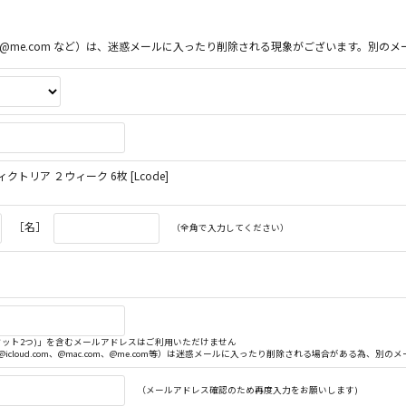
ac.com、@me.com など）は、迷惑メールに入ったり削除される現象がございます。
 ヴィクトリア ２ウィーク 6枚 [Lcode]
［名］
（全角で入力してください）
. (ドット2つ)」を含むメールアドレスはご利用いただけません
（@icloud.com、@mac.com、@me.com等）は迷惑メールに入ったり削除される場合がある為、
（メールアドレス確認のため再度入力をお願いします)