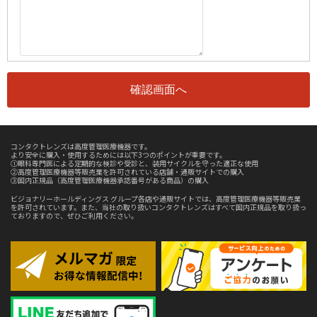
コンタクトレンズは高度管理医療機器です。
より安全に購入・使用するためには以下3つのポイントが重要です。
①眼科専門医による定期的な検診や受診と、装用サイクルを守った適正な使用
②高度管理医療機器等販売業を許可されている店舗・通販サイトでの購入
③国内正規品（高度管理医療機器承認番号がある商品）の購入
ビジョナリーホールディングス グループ各店や通販サイトでは、高度管理医療機器等販売業
を許可されています。また、当社の取り扱いコンタクトレンズはすべて国内正規品を取り扱っ
ておりますので、ぜひご利用ください。