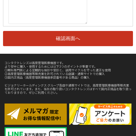
コンタクトレンズは高度管理医療機器です。
より安全に購入・使用するためには以下3つのポイントが重要です。
①眼科専門医による定期的な検診や受診と、装用サイクルを守った適正な使用
②高度管理医療機器等販売業を許可されている店舗・通販サイトでの購入
③国内正規品（高度管理医療機器承認番号がある商品）の購入
ビジョナリーホールディングス グループ各店や通販サイトでは、高度管理医療機器等販売業
を許可されています。また、当社の取り扱いコンタクトレンズはすべて国内正規品を取り扱っ
ておりますので、ぜひご利用ください。