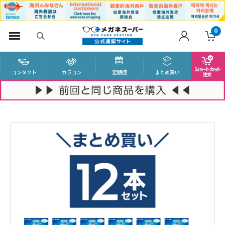
0
コンタクト
カラコン
定期便
まとめ買い