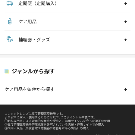
定期便（定期購入）
ケア用品
補聴器・グッズ
ジャンルから探す
ケア用品を条件から探す
コンタクトレンズは高度管理医療機器です。
より安全に購入・使用するためには以下3つのポイントが重要です。
①眼科専門医による定期的な検診や受診と、装用サイクルを守った適正な使用
②高度管理医療機器等販売業を許可されている店舗・通販サイトでの購入
③国内正規品（高度管理医療機器承認番号がある商品）の購入