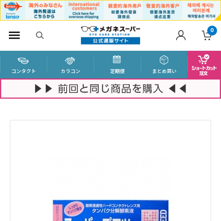
0
コンタクト
カラコン
定期便
まとめ買い