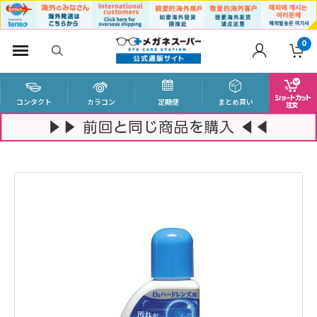
0
コンタクト
カラコン
定期便
まとめ買い