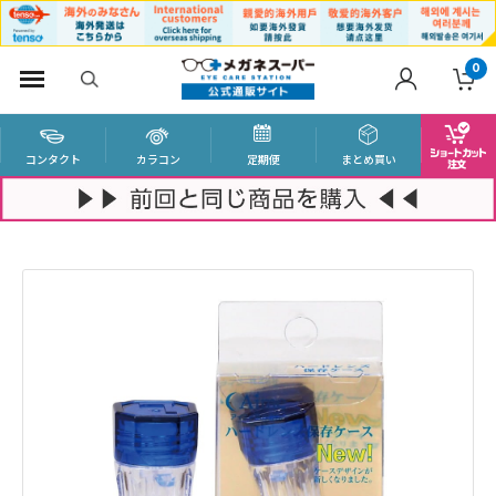
0
コンタクト
カラコン
定期便
まとめ買い