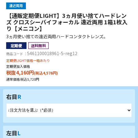
遠近両用
【通販定期便LIGHT】3ヵ月使い捨てハードレン
ズ クロスシーバイフォーカル 遠近両用 1箱1枚入
り【メニコン】
3ヵ月使い捨ての遠近両用ハードコンタクトレンズ。
5461100018961-5-reg12
商品コード ：
定期便LIGHT価格一箱あたり
定期便加入価格
税抜4,160円
(税込4,576円)
通常価格 税込5,720円
右目
R
左目
L