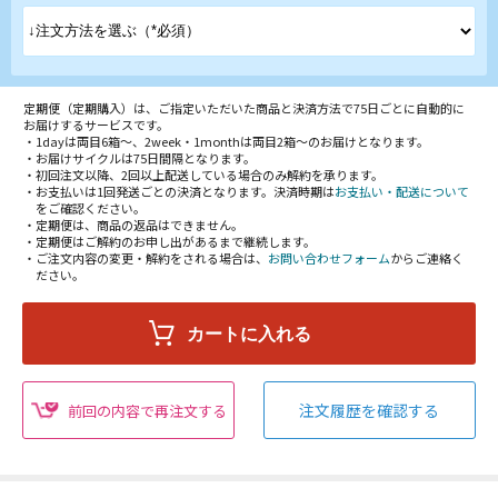
定期便（定期購入）は、ご指定いただいた商品と決済方法で75日ごとに自動的に
お届けするサービスです。
・1dayは両目6箱～、2week・1monthは両目2箱～のお届けとなります。
・お届けサイクルは75日間隔となります。
・初回注文以降、2回以上配送している場合のみ解約を承ります。
・お支払いは1回発送ごとの決済となります。決済時期は
お支払い・配送について
をご確認ください。
・定期便は、商品の返品はできません。
・定期便はご解約のお申し出があるまで継続します。
・ご注文内容の変更・解約をされる場合は、
お問い合わせフォーム
からご連絡く
ださい。
注文履歴を確認する
前回の内容で再注文する