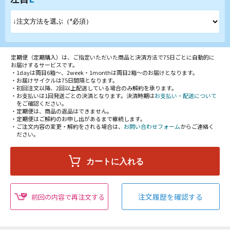
定期便（定期購入）は、ご指定いただいた商品と決済方法で75日ごとに自動的に
お届けするサービスです。
・1dayは両目6箱～、2week・1monthは両目2箱～のお届けとなります。
・お届けサイクルは75日間隔となります。
・初回注文以降、2回以上配送している場合のみ解約を承ります。
・お支払いは1回発送ごとの決済となります。決済時期は
お支払い・配送について
をご確認ください。
・定期便は、商品の返品はできません。
・定期便はご解約のお申し出があるまで継続します。
・ご注文内容の変更・解約をされる場合は、
お問い合わせフォーム
からご連絡く
ださい。
注文履歴を確認する
前回の内容で再注文する