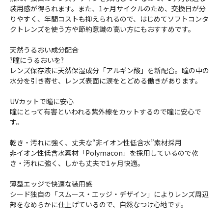
装用感が得られます。また、1ヶ月サイクルのため、交換日が分
りやすく、年間コストも抑えられるので、はじめてソフトコンタ
クトレンズを使う方や節約意識の高い方にもおすすめです。
天然うるおい成分配合
?瞳にうるおいを?
レンズ保存液に天然保湿成分「アルギン酸」を新配合。瞳の中の
水分を引き寄せ、レンズ表面に涙をとどめる働きがあります。
UVカットで瞳に安心
瞳にとって有害といわれる紫外線をカットするので瞳に安心で
す。
乾き・汚れに強く、丈夫な“非イオン性低含水”素材採用
非イオン性低含水素材「Polymacon」を採用しているので乾
き・汚れに強く、しかも丈夫で1ヶ月快適。
薄型エッジで快適な装用感
シード独自の「スムース・エッジ・デザイン」によりレンズ周辺
部をなめらかに仕上げているので、自然なつけ心地です。