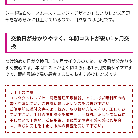
シード独自の「スムース・エッジ・デザイン」によりレンズ周辺
部をなめらかに仕上げているので、自然なつけ心地です。
交換日が分かりやすく、年間コストが安い1ヶ月交
換
つけ始めた日が交換日。1ヶ月サイクルのため、交換日が分かりや
すく安心です。年間コストが低く抑えられる1ヶ月交換タイプです
ので、節約意識の高い患者さまにもおすすめのレンズです。
使用上の注意
コンタクトレンズは「高度管理医療機器」です。必ず眼科医の検
査・指導に従い、ご自身に適したレンズをお選び下さい。
ご使用前に添付文書をよく読み、取り扱い方法を守り、正しくお
使い下さい。１日の装用時間を厳守し、一度外したレンズは再使
用しないで下さい。ご使用後、眼に異常や違和感を感じた場合
は、直ちに使用を中止し眼科の検査を受けて下さい。