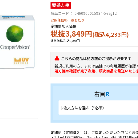
商品コード ：
5460900015934-5-reg12
定期便価格一箱あたり
定期便加入価格
税抜3,849円
(税込4,233円)
通常価格 税込6,050円
こちらの商品は処方箋のご提示が必要です
新規ご利用の方、または店舗での利用履歴が確認
処方箋の確認が完了次第、順次商品を発送いたし
右目
R
定期便（定期購入）は、ご指定いただいた商品と決済
・1dayは両目6箱～、2week・1monthは両目2