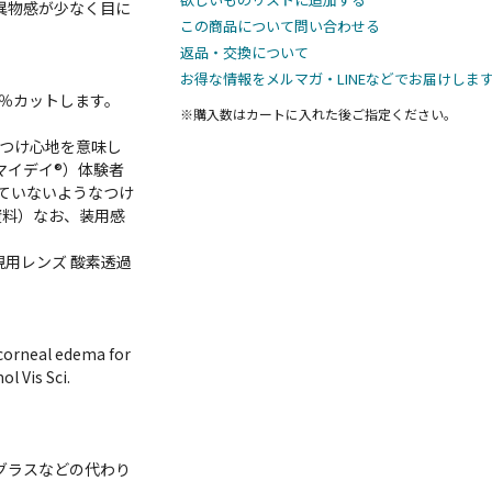
異物感が少なく目に
この商品について問い合わせる
返品・交換について
お得な情報をメルマガ・LINEなどでお届けしま
6％カットします。
※購入数は
カート
に入れた後ご指定ください。
なつけ心地を意味し
（マイデイ®）体験者
ていないようなつけ
資料）なお、装用感
乱視用レンズ 酸素透過
 corneal edema for
l Vis Sci.
ングラスなどの代わり