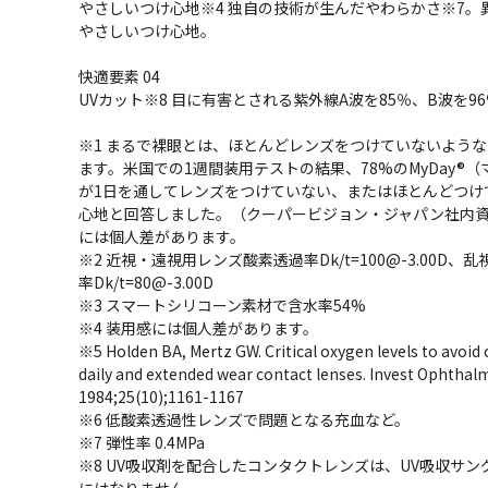
やさしいつけ心地※4 独自の技術が生んだやわらかさ※7。
やさしいつけ心地。
快適要素 04
UVカット※8 目に有害とされる紫外線A波を85％、B波を9
※1 まるで裸眼とは、ほとんどレンズをつけていないよう
ます。米国での1週間装用テストの結果、78%のMyDay®
が1日を通してレンズをつけていない、またはほとんどつけ
心地と回答しました。（クーパービジョン・ジャパン社内
には個人差があります。
※2 近視・遠視用レンズ酸素透過率Dk/t=100@-3.00D、
率Dk/t=80@-3.00D
※3 スマートシリコーン素材で含水率54%
※4 装用感には個人差があります。
※5 Holden BA, Mertz GW. Critical oxygen levels to avoid
daily and extended wear contact lenses. Invest Ophthalmo
1984;25(10);1161-1167
※6 低酸素透過性レンズで問題となる充血など。
※7 弾性率 0.4MPa
※8 UV吸収剤を配合したコンタクトレンズは、UV吸収サ