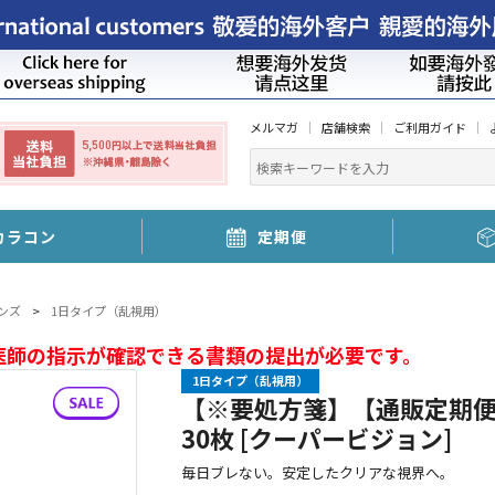
メルマガ
店舗検索
ご利用ガイド
カラコン
定期便
ンズ
>
1日タイプ（乱視用）
医師の指示が確認できる書類の提出が必要です。
1日タイプ（乱視用）
【※要処方箋】【通販定期便】M
30枚 [クーパービジョン]
毎日ブレない。安定したクリアな視界へ。