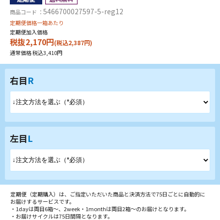
5466700027597-5-reg12
商品コード ：
定期便価格一箱あたり
定期便加入価格
税抜2,170円
(税込2,387円)
通常価格 税込3,410円
右目
R
左目
L
定期便（定期購入）は、ご指定いただいた商品と決済方法で75日ごとに自動的に
お届けするサービスです。
・1dayは両目6箱～、2week・1monthは両目2箱～のお届けとなります。
・お届けサイクルは75日間隔となります。