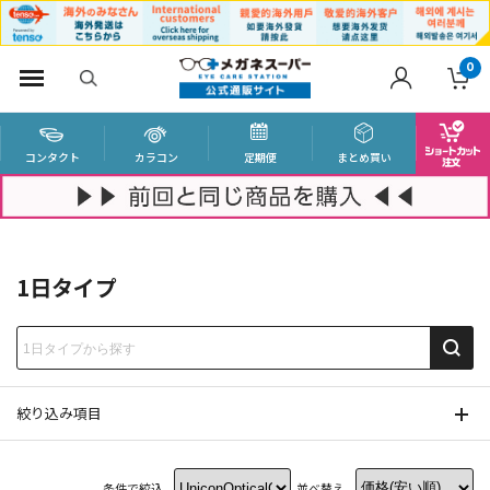
0
コンタクト
カラコン
定期便
まとめ買い
1日タイプ
絞り込み項目
条件で絞込
並べ替え