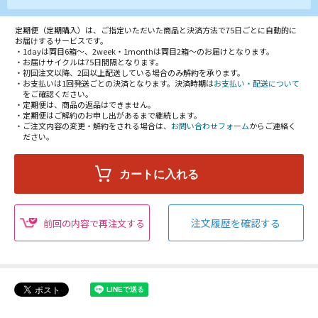
定期便（定期購入）は、ご指定いただいた商品と決済方法で75日ごとに自動的に
お届けするサービスです。
・1dayは両目6箱～、2week・1monthは両目2箱～のお届けとなります。
・お届けサイクルは75日間隔となります。
・初回注文以降、2回以上配送している場合のみ解約を承ります。
・お支払いは1回発送ごとの決済となります。決済時期は
お支払い・配送について
をご確認ください。
・定期便は、商品の返品はできません。
・定期便はご解約のお申し出があるまで継続します。
・ご注文内容の変更・解約をされる場合は、
お問い合わせフォーム
からご連絡く
ださい。
注文履歴を確認する
前回の内容で再注文する