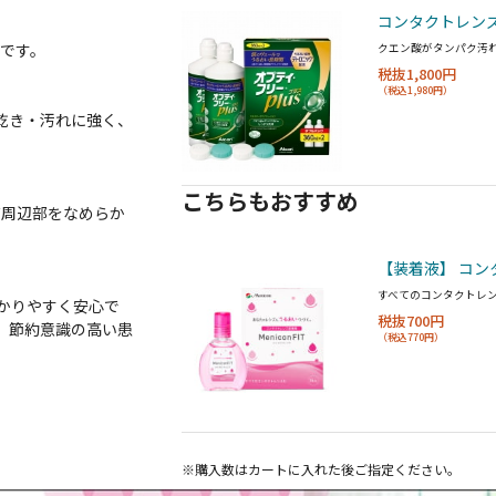
コンタクトレン
です。
クエン酸がタンパク汚
税抜1,800円
（税込1,980円）
で乾き・汚れに強く、
こちらもおすすめ
ズ周辺部をなめらか
【装着液】 コン
すべてのコンタクトレ
かりやすく安心で
税抜700円
、節約意識の高い患
（税込770円）
※購入数は
カート
に入れた後ご指定ください。