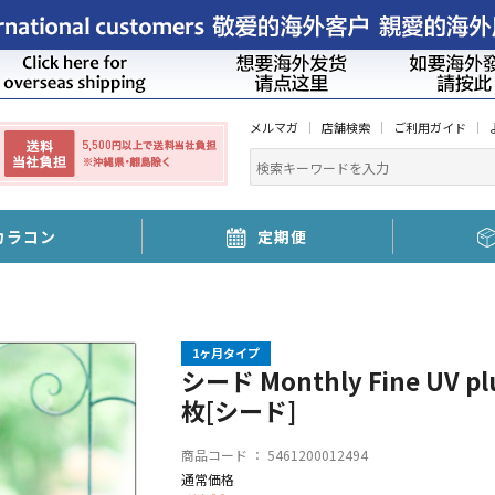
メルマガ
店舗検索
ご利用ガイド
カラコン
定期便
1ヶ月タイプ
シード Monthly Fine UV
枚[シード]
商品コード ：
5461200012494
通常価格