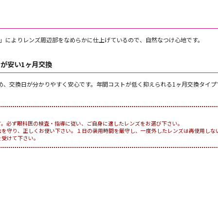
」によりレンズ周辺部をなめらかに仕上げているので、自然なつけ心地です。
が安い1ヶ月交換
め、交換日が分かりやすく安心です。年間コストが低く抑えられる1ヶ月交換タイプ
す。必ず眼科医の検査・指導に従い、ご自身に適したレンズをお選び下さい。
法を守り、正しくお使い下さい。１日の装用時間を厳守し、一度外したレンズは再使用しな
を受けて下さい。