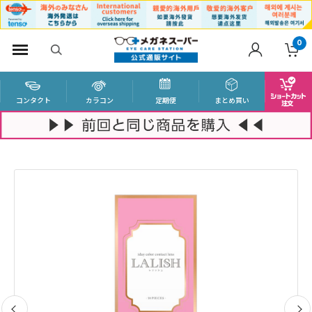
0
コンタクト
カラコン
定期便
まとめ買い