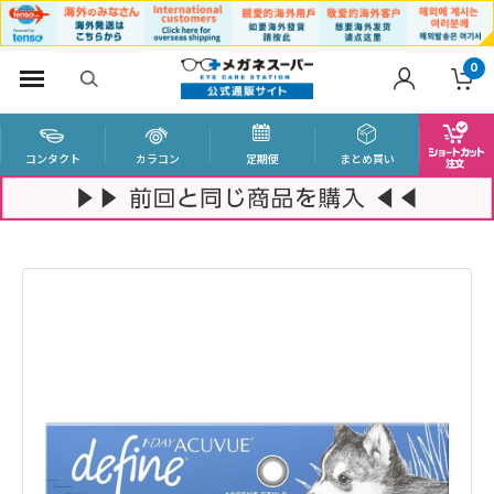
0
コンタクト
カラコン
定期便
まとめ買い