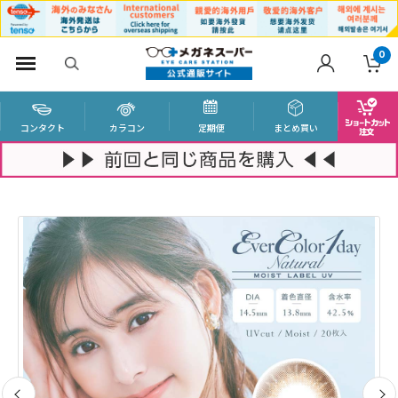
0
コンタクト
カラコン
定期便
まとめ買い