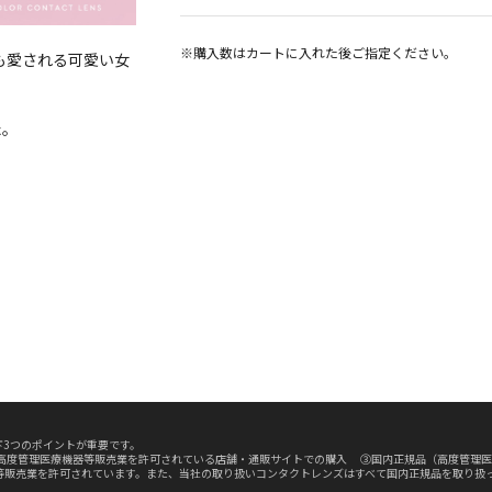
※購入数は
カート
に入れた後ご指定ください。
らも愛される可愛い女
た。
3つのポイントが重要です。
高度管理医療機器等販売業を許可されている店舗・通販サイトでの購入 ③国内正規品（高度管理医
等販売業を許可されています。また、当社の取り扱いコンタクトレンズはすべて国内正規品を取り扱