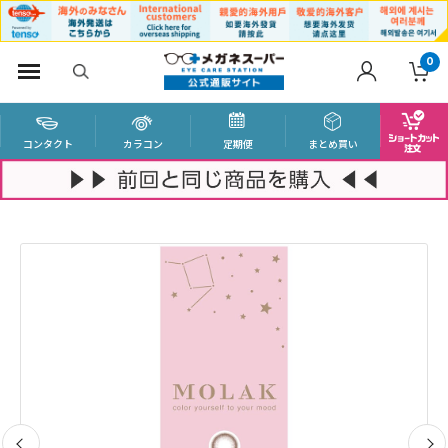
0
コンタクト
カラコン
定期便
まとめ買い