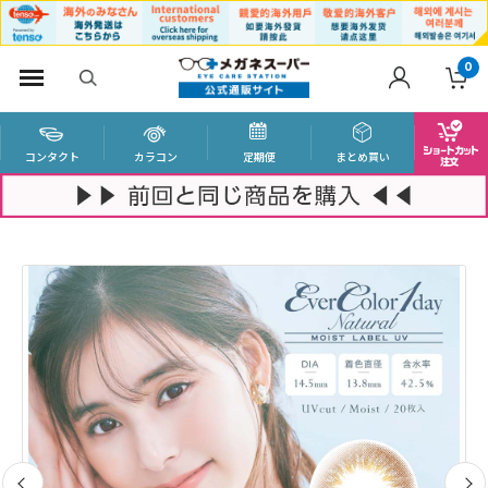
0
コンタクト
カラコン
定期便
まとめ買い