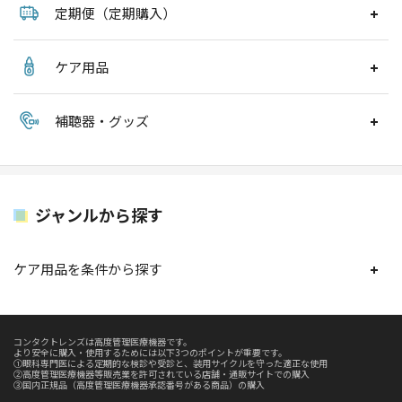
定期便（定期購入）
ケア用品
補聴器・グッズ
ジャンルから探す
ケア用品を条件から探す
コンタクトレンズは高度管理医療機器です。
より安全に購入・使用するためには以下3つのポイントが重要です。
①眼科専門医による定期的な検診や受診と、装用サイクルを守った適正な使用
②高度管理医療機器等販売業を許可されている店舗・通販サイトでの購入
③国内正規品（高度管理医療機器承認番号がある商品）の購入