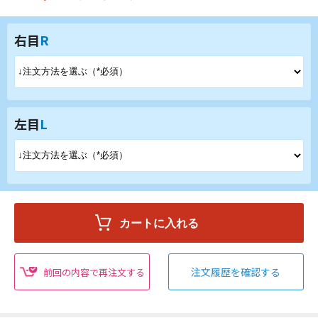
右目
R
左目
L
注文履歴を確認する
前回の内容で再注文する