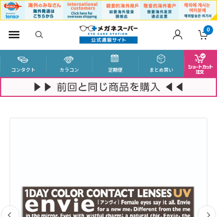
0
コンタクト
カラコン
定期便
まとめ買い