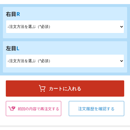
右目
R
左目
L
注文履歴を確認する
前回の内容で再注文する