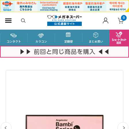
0
コンタクト
カラコン
定期便
まとめ買い