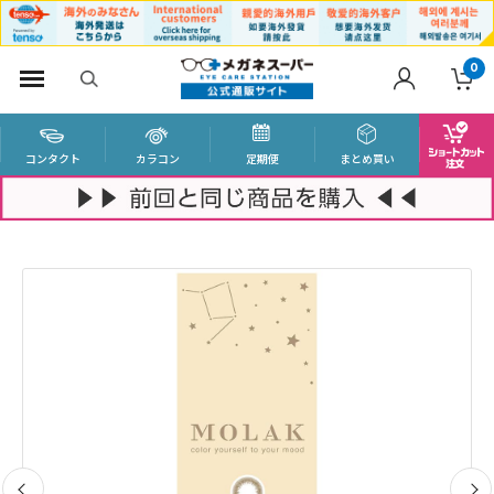
0
コンタクト
カラコン
定期便
まとめ買い