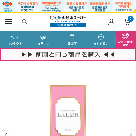
0
コンタクト
カラコン
定期便
まとめ買い