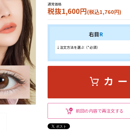
通常価格
税抜1,600円
(税込1,760円)
右目
R
前回の内容で再注文する