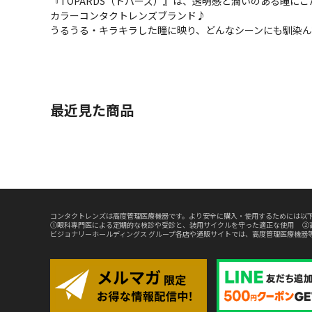
『TOPARDS（トパーズ）』は、透明感と潤いのある瞳に
カラーコンタクトレンズブランド♪
うるうる・キラキラした瞳に映り、どんなシーンにも馴染ん
最近見た商品
コンタクトレンズは高度管理医療機器です。より安全に購入・使用するためには以下
①眼科専門医による定期的な検診や受診と、装用サイクルを守った適正な使用 ②
ビジョナリーホールディングス グループ各店や通販サイトでは、高度管理医療機器