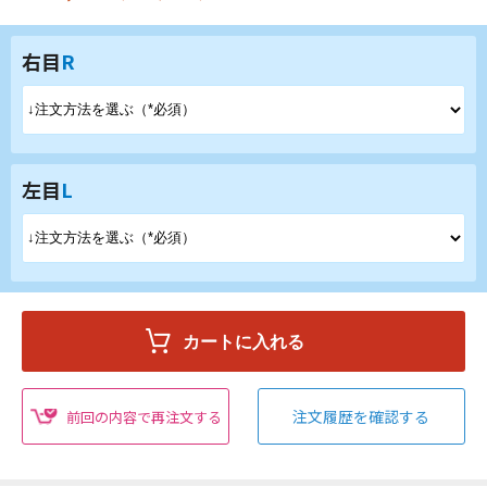
右目
R
左目
L
注文履歴を確認する
前回の内容で再注文する