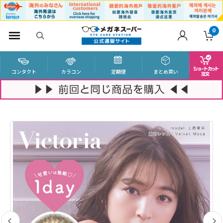
0
コンタクト
カラコン
定期便
まとめ買い