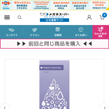
0
コンタクト
カラコン
定期便
まとめ買い