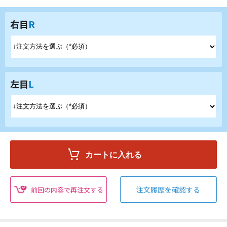
右目
R
左目
L
注文履歴を確認する
前回の内容で再注文する